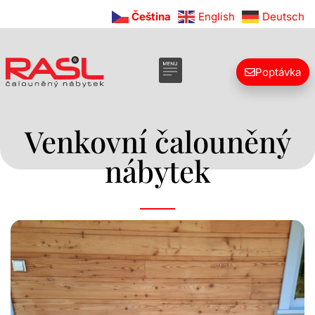
Čeština‎
English
Deutsch
Facebook
Instagram
Poptávka
Venkovní čalouněný
nábytek