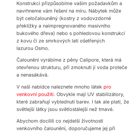
Konstrukci přizpůsobíme vašim požadavkům a
navrhneme vám řešení na míru. Nábytek může
být celočalouněný (kostry z vodovzdorné
překližky a naimpregnovaného masívního
bukového dřeva) nebo s pohledovou konstrukcí
z kovu či ze smrkových latí ošetřených
lazurou Osmo.
Čalounění vyrábíme z pěny Calipore, která má
otevřenou strukturu, při zmoknutí jí voda proteče
a nenasákává.
V naší nabídce naleznete mnoho látek
pro
venkovní použití
. Obvykle mají UV stabilizátory,
které zabraňují vyblednutí barev. I tak ale platí, že
světlejší látky jsou světlostálejší než tmavé.
Abychom docílili co nejdelší životnosti
venkovního čalounění, doporučujeme jej při